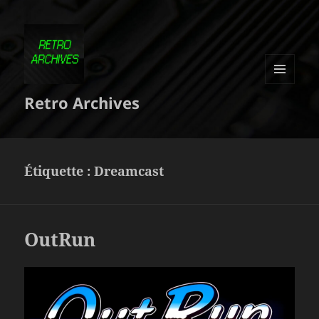
MENU
Retro Archives
ET
WIDGETS
Étiquette :
Dreamcast
OutRun