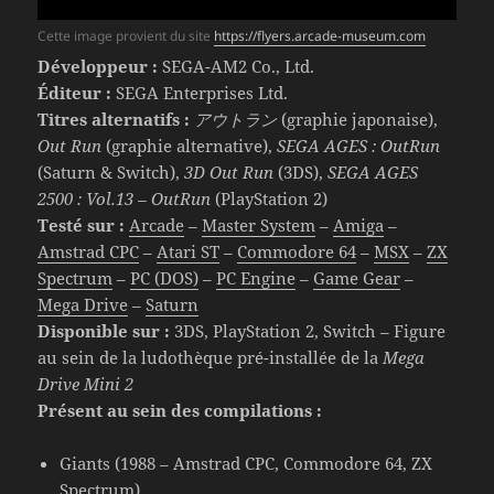
Cette image provient du site
https://flyers.arcade-museum.com
Développeur :
SEGA-AM2 Co., Ltd.
Éditeur :
SEGA Enterprises Ltd.
Titres alternatifs :
アウトラン
(graphie japonaise),
Out Run
(graphie alternative),
SEGA AGES : OutRun
(Saturn & Switch),
3D Out Run
(3DS),
SEGA AGES
2500 : Vol.13 – OutRun
(PlayStation 2)
Testé sur :
Arcade
–
Master System
–
Amiga
–
Amstrad CPC
–
Atari ST
–
Commodore 64
–
MSX
–
ZX
Spectrum
–
PC (DOS)
–
PC Engine
–
Game Gear
–
Mega Drive
–
Saturn
Disponible sur :
3DS, PlayStation 2, Switch – Figure
au sein de la ludothèque pré-installée de la
Mega
Drive Mini 2
Présent au sein des compilations :
Giants (1988 – Amstrad CPC, Commodore 64, ZX
Spectrum)