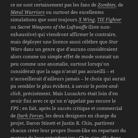
ce ne sont certainement pas les fans de
Zombies
, de
Metal Warriors
ou surtout des excellentes
simulations que sont toujours
X Wing
,
TIE Fighter
ou
Secret Weapons of the Luftwaffe
(liste non-
exhaustive) qui viendront affirmer le contraire,
mais déployer une licence aussi célèbre que
Star
Wars
dans un genre que d’aucuns considéraient
alors comme un simple effet de mode sonnait un
peu comme une anomalie, surtout lorsqu’on
considérait que la saga n’avait pas accueilli – et
n’accueillerait d’ailleurs jamais – le choix qui aurait
pu sembler le plus évident, à savoir le
point-and-
click
, précisément. Mais LucasArts était loin d’en
avoir fini avec ce qu’on n’appelait pas encore le
FPS
; en fait, après le succès critique et commercial
de
Dark Forces
, les deux designers en charge du
projet, Daron Stinett et Justin R. Chin, partirent
chacun créer leur propre Doom-like en repartant du
moteur de leur précédent jeu : Chin s’en alla donc