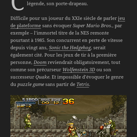
C
légende, son porte-drapeau.
Difficile pour un joueur du XXIe siècle de parler
jeu
de plateforme
sans évoquer
Super Mario Bros.
, par
exemple – l’immortel titre de la NES remonte
pourtant à 1985. Son concurrent en perte de vitesse
depuis vingt ans,
Sonic the Hedgehog
, serait
également cité. Pour les jeux de tir à la première
personne,
Doom
reviendrait obligatoirement, tout
comme son précurseur
Wolfenstein 3D
ou son
successeur
Quake
. Et impossible d’évoquer le genre
du
puzzle game
sans partir de
Tetris
.