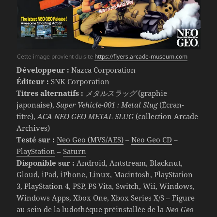
Cette image provient du site
https://flyers.arcade-museum.com
Développeur :
Nazca Corporation
Éditeur :
SNK Corporation
Titres alternatifs :
メタルスラッグ
(graphie
japonaise),
Super Vehicle-001 : Metal Slug
(Écran-
titre),
ACA NEO GEO METAL SLUG
(collection Arcade
Archives)
Testé sur :
Neo Geo (MVS/AES)
–
Neo Geo CD
–
PlayStation
–
Saturn
Disponible sur :
Android, Antstream, Blacknut,
Gloud, iPad, iPhone, Linux, Macintosh, PlayStation
3, PlayStation 4, PSP, PS Vita, Switch, Wii, Windows,
Windows Apps, Xbox One, Xbox Series X/S – Figure
au sein de la ludothèque préinstallée de la
Neo Geo