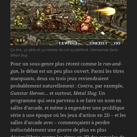
Ça tire, ça pète et ça nettoie du sol au plafond : bienvenue dans
Metal Slug
Pour un sous-genre plus récent comme le
run-and-
gun
, le débat est un peu plus ouvert. Parmi les titres
marquants, deux ou trois jeux reviendraient
probablement naturellement :
Contra
, par exemple,
Gunstar Heroes
… et surtout,
Metal Slug
. Un
programme qui sera parvenu à se faire un nom en
salles d’arcade, et même à engendrer une prolifique
série à une époque où les jeux d’action en 2D – et les
salles d’arcade avec – commençaient à perdre
inéluctablement une guerre de plus en plus
déséquilibrée contre les titres en 3D des consoles de