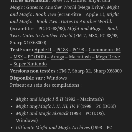
Titres alternatifs :
魔法門 II
(Chine),
Might and
Magic : Gates to Another World
(Mega Drive),
Might
and Magic : Book Two
(écran-titre – Apple II),
Might
and Magic – Book Two : Gates to Another World!
(écran-titre – PC, PC-88/98),
Might and Magic – Book
Two : Gates to Another World
(FM-7, MSX, PC-88/98,
Sharp X1/X68000)
Testé sur :
Apple II
–
PC-88
–
PC-98
–
Commodore 64
–
MSX
–
PC (DOS)
–
Amiga
–
Macintosh
–
Mega Drive
–
Super Nintendo
Versions non testées :
FM-7, Sharp X1, Sharp X68000
Disponible sur :
Windows
Présent au sein des compilations :
Might and Magic I & II
(1992 – Macintosh)
Might ang Magic I, II, III, IV, V
(1998 – PC (DOS))
Might and Magic Sixpack
(1998 – PC (DOS),
Windows)
Ultimate Might and Magic Archives
(1998 – PC