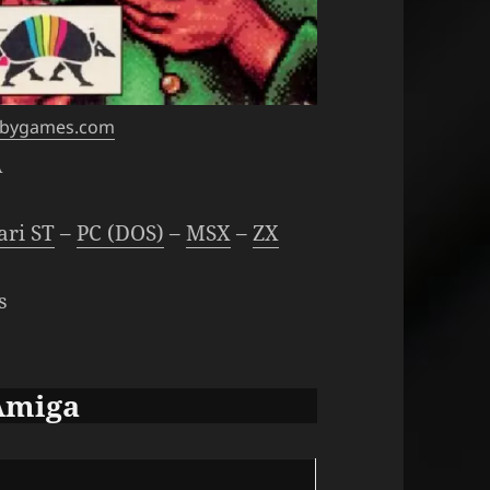
obygames.com
A
ari ST
–
PC (DOS)
–
MSX
–
ZX
s
Amiga