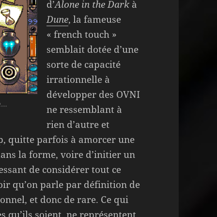
d’
Alone in the Dark
à
Dune
, la fameuse
« french touch »
semblait dotée d’une
sorte de capacité
irrationnelle à
développer des OVNI
e…
ne ressemblant à
rien d’autre et
p, quitte parfois à amorcer une
ns la forme, voire d’initier un
ressant de considérer tout ce
oir qu’on parle par définition de
onnel, et donc de rare. Ce qui
es qu’ils soient, ne représentent