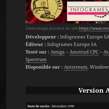
Cette image provient du site
https://www.m
Développeur :
Infogrames Europe S
Éditeur :
Infogrames Europe SA
Testé sur :
Amiga
–
Amstrad CPC
–
At
Spectrum
Disponible sur :
Antstream
, Window
Version 
Date de sortie :
Décembre 1990