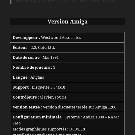
Jean-Loup Jovanovic,
Tilt
n°90, Mai 1991, 18/20
Version Amiga
Développeur :
Westwood Associates
Éditeur :
U.S. Gold Ltd.
Date de sortie :
Mai 1991
Nombre de joueurs :
1
Langue :
Anglais
Support :
Disquette 3,5″ (x3)
Contrôleurs :
Clavier, souris
Version testée :
Version disquette testée sur Amiga 1200
Configuration minimale :
Système : Amiga 1000 – RAM :
1Mo
Modes graphiques supportés : OCS/ECS