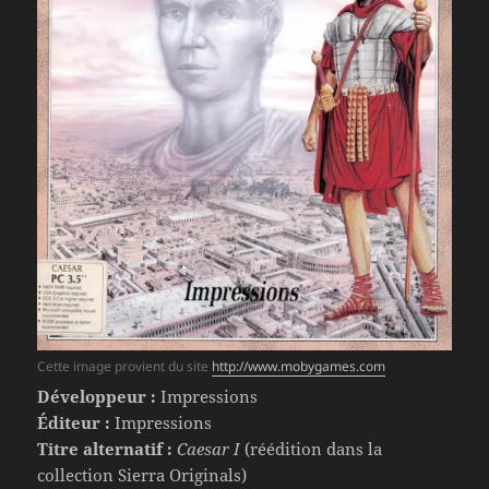
Cette image provient du site
http://www.mobygames.com
Développeur :
Impressions
Éditeur :
Impressions
Titre alternatif :
Caesar I
(réédition dans la
collection Sierra Originals)