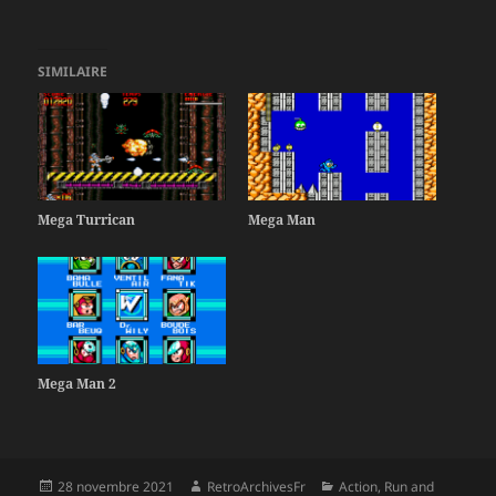
SIMILAIRE
Mega Turrican
Mega Man
Mega Man 2
Publié
Auteur
Catégories
28 novembre 2021
RetroArchivesFr
Action
,
Run and