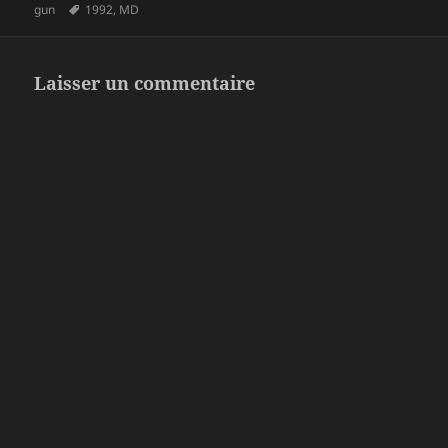
le
Mots-
gun
1992
,
MD
clés
Laisser un commentaire