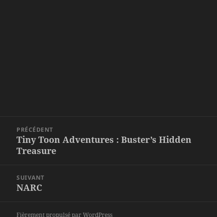
Navigation
PRÉCÉDENT
de
Tiny Toon Adventures : Buster’s Hidden
Article
l’article
Treasure
précédent :
SUIVANT
NARC
Article
suivant :
Fièrement propulsé par WordPress