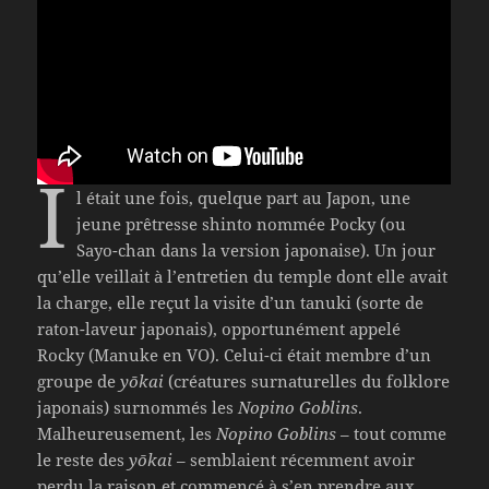
I
l était une fois, quelque part au Japon, une
jeune prêtresse shinto nommée Pocky (ou
Sayo-chan dans la version japonaise). Un jour
qu’elle veillait à l’entretien du temple dont elle avait
la charge, elle reçut la visite d’un tanuki (sorte de
raton-laveur japonais), opportunément appelé
Rocky (Manuke en VO). Celui-ci était membre d’un
groupe de
yōkai
(créatures surnaturelles du folklore
japonais) surnommés les
Nopino Goblins
.
Malheureusement, les
Nopino Goblins
– tout comme
le reste des
yōkai
– semblaient récemment avoir
perdu la raison et commencé à s’en prendre aux