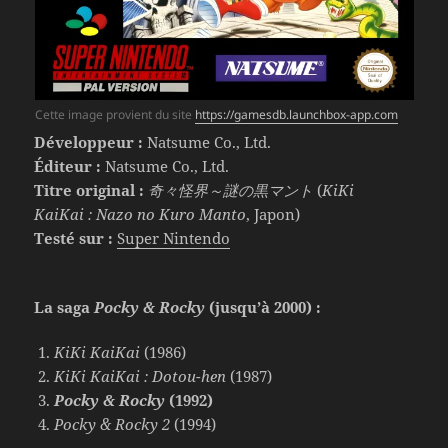
Cette image provient du site
https://gamesdb.launchbox-app.com
Développeur :
Natsume Co., Ltd.
Éditeur :
Natsume Co., Ltd.
Titre original :
奇々怪界～謎の黒マント
(
KiKi
KaiKai : Nazo no Kuro Manto
, Japon)
Testé sur :
Super Nintendo
La saga
Pocky & Rocky
(jusqu’à 2000) :
KiKi KaiKai
(1986)
KiKi KaiKai : Dotou-hen
(1987)
Pocky & Rocky
(1992)
Pocky & Rocky 2
(1994)