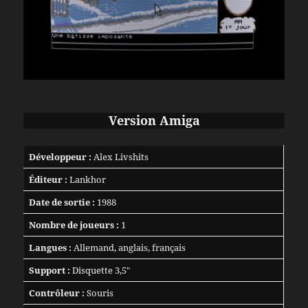
Version Amiga
Développeur :
Alex Livshits
Éditeur :
Lankhor
Date de sortie :
1988
Nombre de joueurs :
1
Langues :
Allemand, anglais, français
Support :
Disquette 3,5″
Contrôleur :
Souris