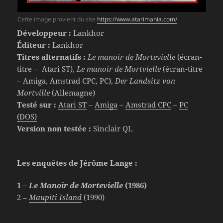
Cette image provient du site
https://www.atarimania.com/
Développeur :
Lankhor
Éditeur :
Lankhor
Titres alternatifs :
Le manoir de Mortevielle
(écran-
titre – Atari ST),
Le manoir de Mortvielle
(écran-titre
– Amiga, Amstrad CPC, PC),
Der Landsitz von
Mortville
(Allemagne)
Testé sur :
Atari ST
–
Amiga
–
Amstrad CPC
–
PC
(DOS)
Version non testée :
Sinclair QL
Les enquêtes de Jérôme Lange :
1 –
Le Manoir de Mortevielle
(1986)
2 –
Maupiti Island
(1990)