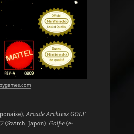
obygames.com
aponaise),
Arcade Archives GOLF
フ
(Switch, Japon),
Golf-e
(e-