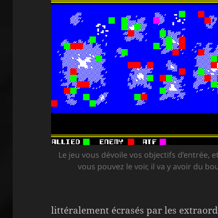
Le jeu vous dévoile vos objectifs d’entrée,
vous pouvez le voir, il va y avoir du bo
littéralement écrasés par les extraor