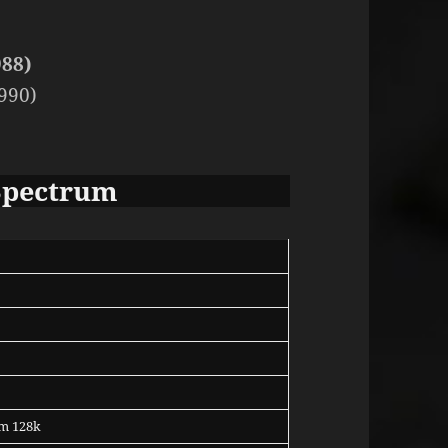
88)
990)
Spectrum
um 128k