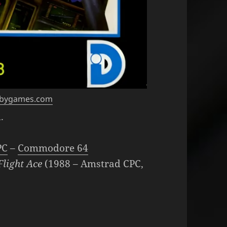
obygames.com
.
PC
–
Commodore 64
Flight Ace
(1988 – Amstrad CPC,