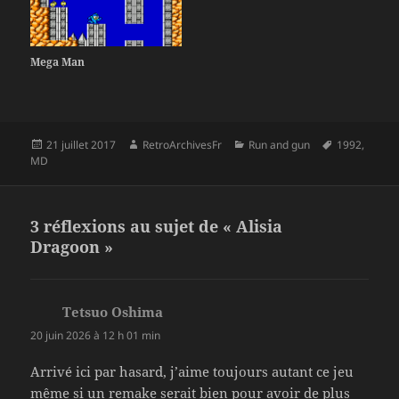
Mega Man
Publié
Auteur
Catégories
Mots-
21 juillet 2017
RetroArchivesFr
Run and gun
1992
,
le
clés
MD
3 réflexions au sujet de « Alisia
Dragoon »
Tetsuo Oshima
dit :
20 juin 2026 à 12 h 01 min
Arrivé ici par hasard, j’aime toujours autant ce jeu
même si un remake serait bien pour avoir de plus