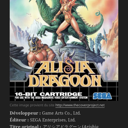
Cette image provient du site
http://www.thecoverproject.net
Développeur :
Game Arts Co., Ltd.
Éditeur :
SEGA Enterprises, Ltd.
Titre original :
アリシアドラグーン
(
Arishia