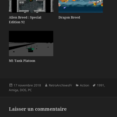
Alien Breed : Special
Dragon Breed
Edition 92
M1 Tank Platoon
Publié
Auteur
Catégories
Mots-
17 novembre 2018
RetroArchivesFr
Action
1991
,
le
clés
Amiga
,
DOS
,
PC
Laisser un commentaire