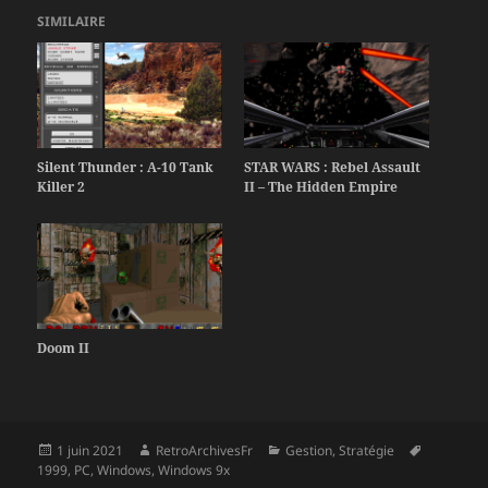
SIMILAIRE
Silent Thunder : A-10 Tank
STAR WARS : Rebel Assault
Killer 2
II – The Hidden Empire
Doom II
Publié
Auteur
Catégories
Mots-
1 juin 2021
RetroArchivesFr
Gestion
,
Stratégie
le
clés
1999
,
PC
,
Windows
,
Windows 9x