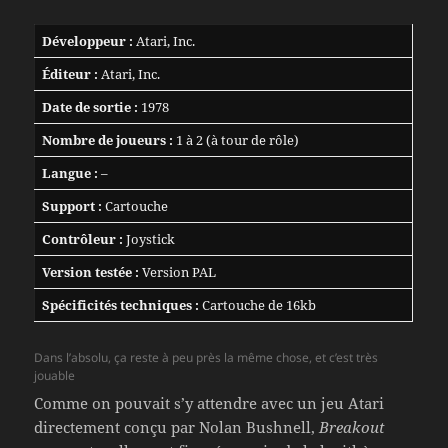
Développeur :
Atari, Inc.
Éditeur :
Atari, Inc.
Date de sortie :
1978
Nombre de joueurs :
1 à 2 (à tour de rôle)
Langue :
–
Support :
Cartouche
Contrôleur :
Joystick
Version testée :
Version PAL
Spécificités techniques :
Cartouche de 16kb
Dans l’absolu, ça reste à peu près la même chose, et c’est très
jouable
Comme on pouvait s’y attendre avec un jeu Atari
directement conçu par Nolan Bushnell,
Breakout