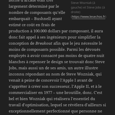
borne d’arcade était très
Steve Wozniak (à
largement déterminé par le
gauche) et Steve Jobs (à
droite)
nombre de composants qu’elle
(
https://www.lesechos.fr
)
embarquait – Bushnell ayant
estimé ce coût en frais de
production à 100.000 dollars par composant, il aura
donc fait appel à ses ingénieurs pour simplifier la
conception de
Breakout
afin que le jeu nécessite le
moins de composants possible. Parmi les dévoués
employés à avoir consacré pas moins de quatre nuit
blanches à repenser le design se trouvait donc Steve
Jobs, mais aussi un de ses amis, un autre illustre
inconnu répondant au nom de Steve Wozniak, qui
venait à peine de concevoir l’Apple I avant de
s’apprêter à créer son successeur, l’Apple II, et à le
commercialiser en 1977 – une broutille, donc. C’est
bel et bien Wozniak qui réalisera l’essentiel du
travail d’optimisation, lequel se révèlera d’ailleurs si
exceptionnellement perfectionné que personne ne