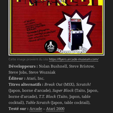
Cette image provient du site
https://flyers.arcade-museum.com/
Développeurs :
Nolan Bushnell, Steve Bristow,
Steve Jobs, Steve Wozniak
Éditeur :
Atari, Inc.
Titres alternatifs :
Break Out
(MSX),
Scratch!
(Japon, borne d’arcade),
Super Block
(Taito, Japon,
borne d’arcade),
T.T. Block
(Taito, Japon, table
cocktail),
Table Scratch
(Japon, table cocktail),
Testé sur :
Arcade
–
Atari 2600