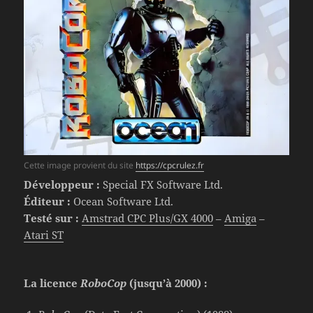
Cette image provient du site
https://cpcrulez.fr
Développeur :
Special FX Software Ltd.
Éditeur :
Ocean Software Ltd.
Testé sur :
Amstrad CPC Plus/GX 4000
–
Amiga
–
Atari ST
La licence
RoboCop
(jusqu’à 2000) :