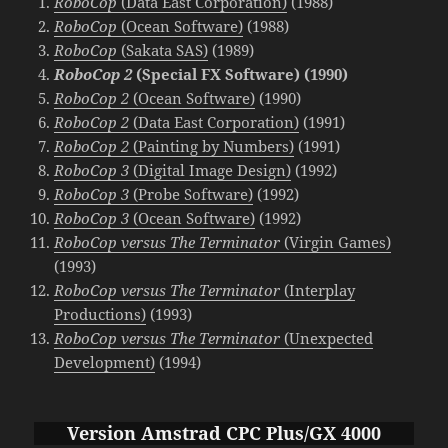
RoboCop
(Data East Corporation)
(1988)
RoboCop
(Ocean Software)
(1988)
RoboCop
(Sakata SAS)
(1989)
RoboCop 2
(Special FX Software) (1990)
RoboCop 2
(Ocean Software)
(1990)
RoboCop 2
(Data East Corporation)
(1991)
RoboCop 2
(Painting by Numbers)
(1991)
RoboCop 3
(Digital Image Design)
(1992)
RoboCop 3
(Probe Software)
(1992)
RoboCop 3
(Ocean Software)
(1992)
RoboCop versus The Terminator
(Virgin Games)
(1993)
RoboCop versus The Terminator
(Interplay
Productions)
(1993)
RoboCop versus The Terminator
(Unexpected
Development)
(1994)
Version
Amstrad CPC Plus/GX 4000