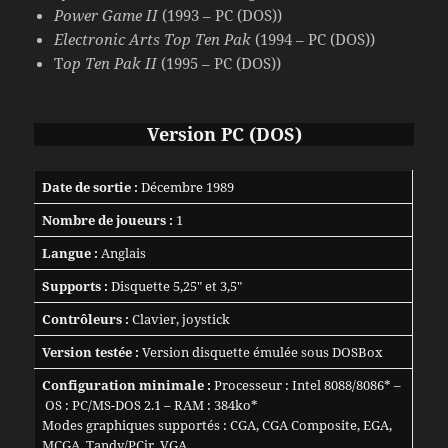
Power Game II
(1993 – PC (DOS))
Electronic Arts Top Ten Pak
(1994 – PC (DOS))
T
op Ten Pak II
(1995 – PC (DOS))
Version PC
(DOS)
Date de sortie :
Décembre 1989
Nombre de joueurs :
1
Langue :
Anglais
Supports :
Disquette 5,25″ et 3,5″
Contrôleurs :
Clavier, joystick
Version testée :
Version disquette émulée sous DOSBox
Configuration minimale :
Processeur : Intel 8088/8086* –
OS : PC/MS-DOS 2.1 – RAM : 384ko*
Modes graphiques supportés : CGA, CGA Composite, EGA,
MCGA, Tandy/PCjr, VGA