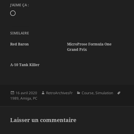
J’AIME ÇA :
Chargement…
SIMILAIRE
Red Baron
MicroProse Formula One
Grand Prix
A-10 Tank Killer
Publié
Auteur
Catégories
Mots-
16 avril 2020
RetroArchivesFr
Course
,
Simulation
le
clés
1989
,
Amiga
,
PC
Laisser un commentaire