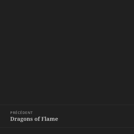
Navigation
PRÉCÉDENT
de
Dragons of Flame
Article
l’article
précédent :