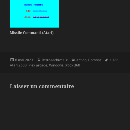
Missile Command (Atari)
Publié
Auteur
Catégories
Mots-
8 mai 2023
RetroArchivesFr
Action
,
Combat
1977
,
le
clés
Atari 2600
,
Plex arcade
,
Windows
,
Xbox 360
Laisser un commentaire