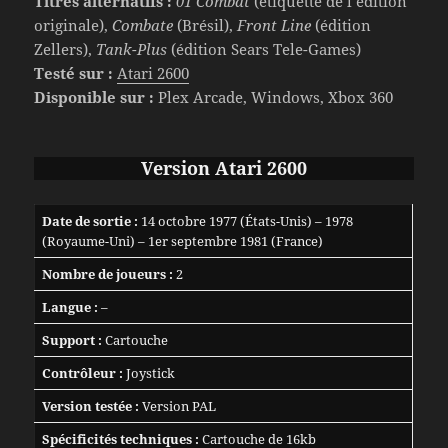
Titres alternatifs :
01 Combat
(étiquette de l’édition
originale),
Combate
(Brésil),
Front Line
(édition
Zellers),
Tank-Plus
(édition Sears Tele-Games)
Testé sur :
Atari 2600
Disponible sur :
Plex Arcade, Windows, Xbox 360
Version Atari 2600
Date de sortie :
14 octobre 1977 (États-Unis) – 1978
(Royaume-Uni) – 1er septembre 1981 (France)
Nombre de joueurs :
2
Langue :
–
Support :
Cartouche
Contrôleur :
Joystick
Version testée :
Version PAL
Spécificités techniques :
Cartouche de 16kb