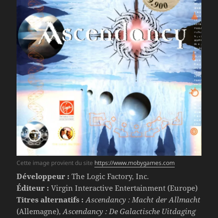
Cette image provient du site
https://www.mobygames.com
Développeur :
The Logic Factory, Inc.
Éditeur :
Virgin Interactive Entertainment (Europe)
Titres alternatifs :
Ascendancy : Macht der Allmacht
(Allemagne),
Ascendancy : De Galactische Uitdaging