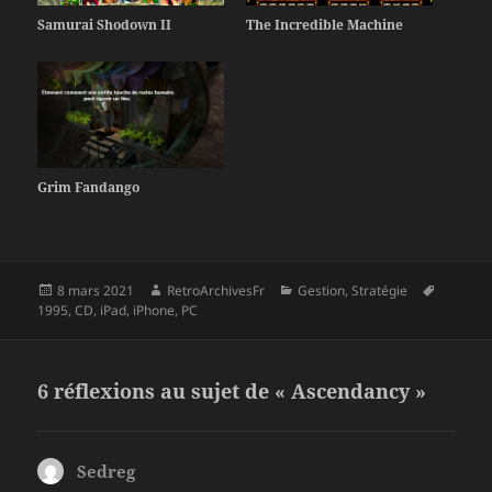
Samurai Shodown II
The Incredible Machine
Grim Fandango
Publié
Auteur
Catégories
Mots-
8 mars 2021
RetroArchivesFr
Gestion
,
Stratégie
le
clés
1995
,
CD
,
iPad
,
iPhone
,
PC
6 réflexions au sujet de « Ascendancy »
Sedreg
dit :