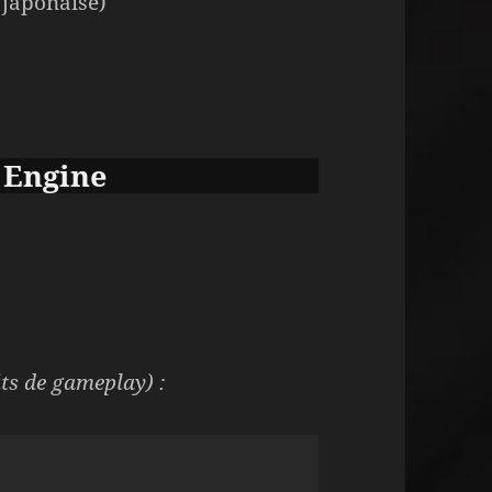
 japonaise)
 Engine
its de gameplay) :