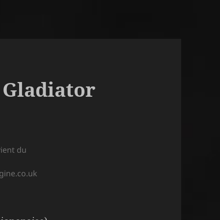
l Gladiator
ient du
gine.co.uk