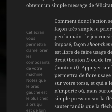
obtenir un simple message de félicita
Comment donc l’action se 
façon très simple, a prio
Cet écran
peu la main : le jeu cons
vous
imposé, façon
shoot-them
permettra
d’améliorer
est libre de faire usage 
les
droit (bouton
I
) ou de fr
composants
(bouton
II
). Appuyer sur 
de votre
machine.
permettra de faire usag
Notez que
sur votre torse, et qui a 
le bras
n’importe où, mais surtou
gauche est
simple pression sur la f
le plus cher,
alors qu’il
sauter tandis que la flè
est de loin