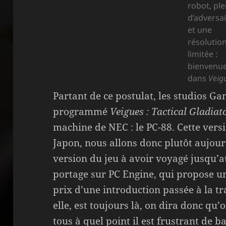
robot, ple
d’adversa
et une
résolutio
limitée :
bienvenu
dans
Veig
Partant de ce postulat, les studios G
programmé
Veigues : Tactical Gladiat
machine de NEC : le PC-88. Cette versi
Japon, nous allons donc plutôt aujour
version du jeu à avoir voyagé jusqu’au
portage sur PC Engine, qui propose u
prix d’une introduction passée à la tr
elle, est toujours là, on dira donc qu’o
tous à quel point il est frustrant de 