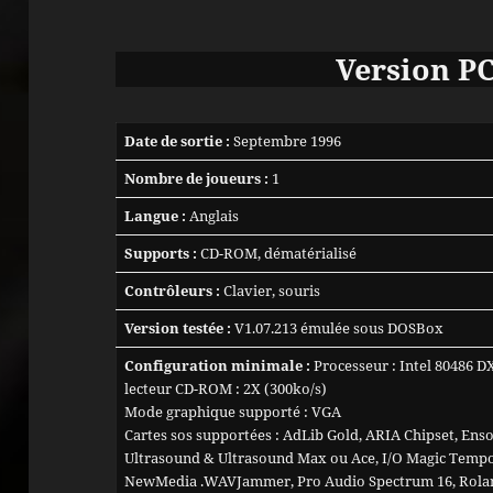
Version P
Date de sortie :
Septembre 1996
Nombre de joueurs :
1
Langue :
Anglais
Supports :
CD-ROM, dématérialisé
Contrôleurs :
Clavier, souris
Version testée :
V1.07.213 émulée sous DOSBox
Configuration minimale :
Processeur : Intel 80486 D
lecteur CD-ROM : 2X (300ko/s)
Mode graphique supporté : VGA
Cartes sos supportées : AdLib Gold, ARIA Chipset, Ens
Ultrasound & Ultrasound Max ou Ace, I/O Magic Tempo
NewMedia .WAVJammer, Pro Audio Spectrum 16, Rolan