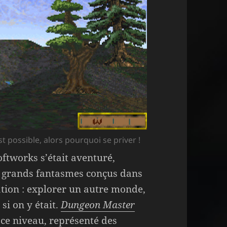
st possible, alors pourquoi se priver !
oftworks s’était aventuré,
s grands fantasmes conçus dans
ation : explorer un autre monde,
i on y était.
Dungeon Master
 ce niveau, représenté des