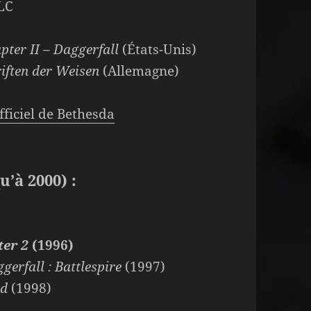
LC
apter II – Daggerfall
(États-Unis)
riften der Weisen
(Allemagne)
officiel de Bethesda
u’à 2000) :
ter 2
(1996)
gerfall : Battlespire
(1997)
rd
(1998)