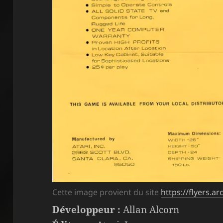
Cette image provient du site
https://flyers.
Développeur :
Allan Alcorn