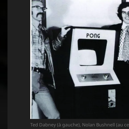
Ted Dabney (à gauche), Nolan Bushnell (au ce