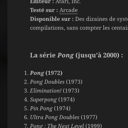
Éditeur :
Atari, Inc.
Testé sur :
Arcade
Disponible sur :
Des dizaines de syst
compilations, sans compter les centai
La série
Pong
(jusqu’à 2000) :
Pong
(1972)
Pong Doubles
(1973)
Elimination!
(1973)
Superpong
(1974)
Pin Pong
(1974)
Ultra Pong Doubles
(1977)
Pong : The Next Level
(1999)