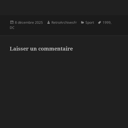
Publié
Auteur
Catégories
Mots-
8 décembre 2025
RetroArchivesFr
Sport
1999
,
le
clés
DC
Laisser un commentaire