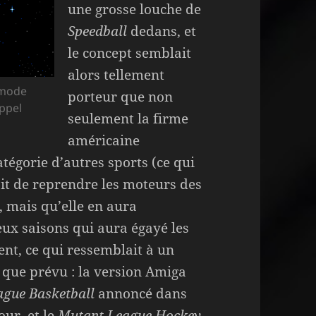
une grosse louche de
Speedball
dedans, et
le concept semblait
alors tellement
 mode
porteur que non
ppel
seulement la firme
américaine
atégorie d’autres sports (ce qui
rait de reprendre les moteurs des
, mais qu’elle en aura
ux saisons qui aura égayé les
ent, ce qui ressemblait à un
e que prévu : la version Amiga
gue Basketball
annoncé dans
our, et le
Mutant League Hockey