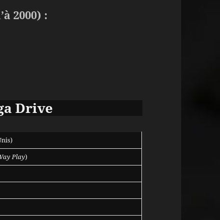
’à 2000) :
ga Drive
Unis)
Way Play
)