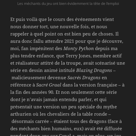
Les méchants du jeu ont bien évidemment la tête de l’emploi
Et puis voilà que le cours des événements vient
nous donner tort, une nouvelle fois, et nous
rappeler à quel point on est bien peu de choses. Il
aura donc fallu attendre 2021 pour que je découvre,
moi, fan impénitent des
Monty Python
depuis ma
plus tendre enfance, que Terry Jones, membre actif
et réalisateur attitré de la troupe, avait scénarisé une
série en dessin animé intitulé
Blazing Dragons
–
malicieusement devenue
Sacrés Dragons
en
référence à
Sacré Graal
dans la version française – à
la fin des années 90. Et non seulement cette série
dont je n’avais jamais entendu parler, et qui
présentait une version un peu spéciale du mythe
arthurien où les chevaliers de la table ronde –
désormais carrée – étaient tous des dragons (face à
des méchants bien humains, eux) avait été diffusée
pendant deux ans sur Canal +, mais en plus, un jeu